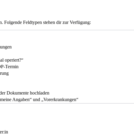
n. Folgende Feldtypen stehen dir zur Verfügung:
bungen
al operiert?“
 OP-Termin
erung
 oder Dokumente hochladen
lgemeine Angaben“ und „Vorerkrankungen“
er:in