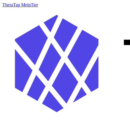
TheraTap MeinTier