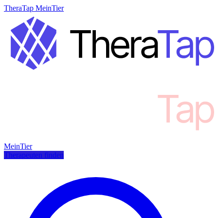
TheraTap MeinTier
MeinTier
Therapeuten finden