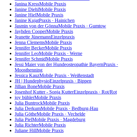
Janina Kress
Mobile Praxis
Janine Diehl
Mobile Praxis
Janine Hiel
Mobile Praxis
Janine Kujat
Praxis · Hainichen
Jasmin von der Gönna
Mobile Praxis · Gumtow
Jayhden Cooper
Mobile Praxis
Jeanette Jünemann
Einzelpraxis
Jenna Clemems
Mobile Praxis
Jennifer Becker
Mobile Praxis
Jennifer Leo
Mobile Praxis · Werne
Jennifer Schmid
Mobile Praxis
Jessi Maier von der Hundeosteopathie Bayern
Praxis ·
Moosthenning
Jessica Kauz
Mobile Praxis · Weißenstadt
JH | Hundephysio
Einzelpraxis · Bippen
Jillian Bone
Mobile Praxis
Josenhof Kutter - Sonja Kutter
Einzelpraxis · Rot/Rot
joy bühler
Mobile Praxis
Julia Buntrock
Mobile Praxis
Julia Derkum
Mobile Praxis · Bedburg-Hau
Julia Göthe
Mobile Praxis · Vechelde
Julia Piel
Mobile Praxis · Magdeburg
Julia Richter
Mobile Praxis
Juliane Hill
Mobile Praxis