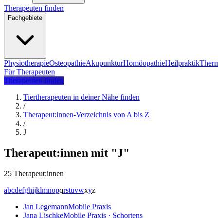
Therapeuten finden
Fachgebiete
Physiotherapie
Osteopathie
Akupunktur
Homöopathie
Heilpraktik
Therm
Für Therapeuten
Therapeuten finden
Tiertherapeuten in deiner Nähe finden
/
Therapeut:innen-Verzeichnis von A bis Z
/
J
Therapeut:innen mit "J"
25 Therapeut:innen
a
b
c
d
e
f
g
h
i
j
k
l
m
n
o
p
q
r
s
t
u
v
w
x
y
z
Jan Legemann
Mobile Praxis
Jana Lischke
Mobile Praxis · Schortens