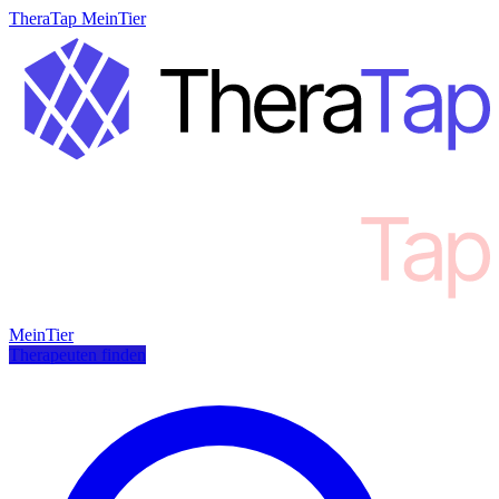
TheraTap MeinTier
MeinTier
Therapeuten finden