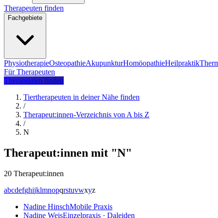
Therapeuten finden
Fachgebiete
Physiotherapie
Osteopathie
Akupunktur
Homöopathie
Heilpraktik
Therm
Für Therapeuten
Therapeuten finden
Tiertherapeuten in deiner Nähe finden
/
Therapeut:innen-Verzeichnis von A bis Z
/
N
Therapeut:innen mit "N"
20 Therapeut:innen
a
b
c
d
e
f
g
h
i
j
k
l
m
n
o
p
q
r
s
t
u
v
w
x
y
z
Nadine Hinsch
Mobile Praxis
Nadine Weis
Einzelpraxis · Daleiden