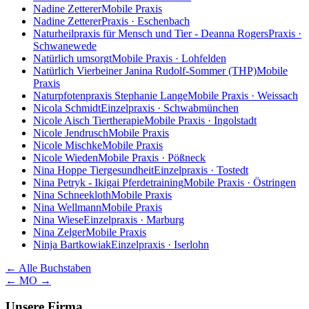
Nadine Zetterer
Mobile Praxis
Nadine Zetterer
Praxis · Eschenbach
Naturheilpraxis für Mensch und Tier - Deanna Rogers
Praxis ·
Schwanewede
Natürlich umsorgt
Mobile Praxis · Lohfelden
Natürlich Vierbeiner Janina Rudolf-Sommer (THP)
Mobile
Praxis
Naturpfotenpraxis Stephanie Lange
Mobile Praxis · Weissach
Nicola Schmidt
Einzelpraxis · Schwabmünchen
Nicole Aisch Tiertherapie
Mobile Praxis · Ingolstadt
Nicole Jendrusch
Mobile Praxis
Nicole Mischke
Mobile Praxis
Nicole Wieden
Mobile Praxis · Pößneck
Nina Hoppe Tiergesundheit
Einzelpraxis · Tostedt
Nina Petryk - Ikigai Pferdetraining
Mobile Praxis · Östringen
Nina Schneekloth
Mobile Praxis
Nina Wellmann
Mobile Praxis
Nina Wiese
Einzelpraxis · Marburg
Nina Zelger
Mobile Praxis
Ninja Bartkowiak
Einzelpraxis · Iserlohn
← Alle Buchstaben
← M
O →
Unsere Firma