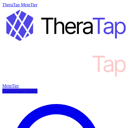
TheraTap MeinTier
MeinTier
Therapeuten finden