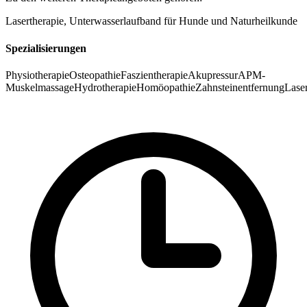
Lasertherapie, Unterwasserlaufband für Hunde und Naturheilkunde
Spezialisierungen
Physiotherapie
Osteopathie
Faszientherapie
Akupressur
APM-
Muskelmassage
Hydrotherapie
Homöopathie
Zahnsteinentfernung
Lase