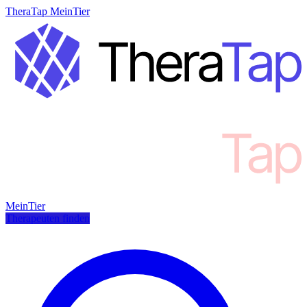
TheraTap MeinTier
MeinTier
Therapeuten finden