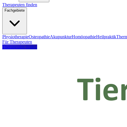
Therapeuten finden
Fachgebiete
Physiotherapie
Osteopathie
Akupunktur
Homöopathie
Heilpraktik
Therm
Für Therapeuten
Therapeuten finden