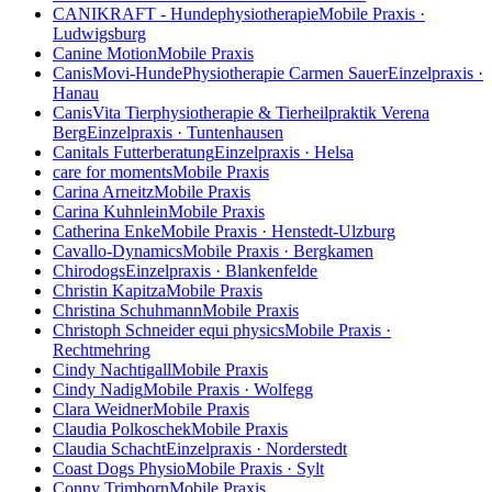
CANIKRAFT - Hundephysiotherapie
Mobile Praxis ·
Ludwigsburg
Canine Motion
Mobile Praxis
CanisMovi-HundePhysiotherapie Carmen Sauer
Einzelpraxis ·
Hanau
CanisVita Tierphysiotherapie & Tierheilpraktik Verena
Berg
Einzelpraxis · Tuntenhausen
Canitals Futterberatung
Einzelpraxis · Helsa
care for moments
Mobile Praxis
Carina Arneitz
Mobile Praxis
Carina Kuhnlein
Mobile Praxis
Catherina Enke
Mobile Praxis · Henstedt-Ulzburg
Cavallo-Dynamics
Mobile Praxis · Bergkamen
Chirodogs
Einzelpraxis · Blankenfelde
Christin Kapitza
Mobile Praxis
Christina Schuhmann
Mobile Praxis
Christoph Schneider equi physics
Mobile Praxis ·
Rechtmehring
Cindy Nachtigall
Mobile Praxis
Cindy Nadig
Mobile Praxis · Wolfegg
Clara Weidner
Mobile Praxis
Claudia Polkoschek
Mobile Praxis
Claudia Schacht
Einzelpraxis · Norderstedt
Coast Dogs Physio
Mobile Praxis · Sylt
Conny Trimborn
Mobile Praxis