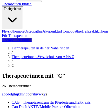
Therapeuten finden
Fachgebiete
Physiotherapie
Osteopathie
Akupunktur
Homöopathie
Heilpraktik
Therm
Für Therapeuten
Therapeuten finden
Tiertherapeuten in deiner Nähe finden
/
Therapeut:innen-Verzeichnis von A bis Z
/
C
Therapeut:innen mit "C"
26 Therapeut:innen
a
b
c
d
e
f
g
h
i
j
k
l
m
n
o
p
q
r
s
t
u
v
w
x
y
z
CAB - Therapiezentrum für Pferdegesundheit
Praxis
Can Do It AKTIV
Mobile Praxis · Olbernhau