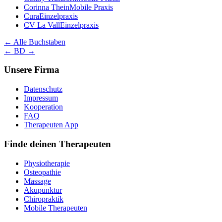
Corinna Thein
Mobile Praxis
Cura
Einzelpraxis
CV La Vall
Einzelpraxis
← Alle Buchstaben
← B
D →
Unsere Firma
Datenschutz
Impressum
Kooperation
FAQ
Therapeuten App
Finde deinen Therapeuten
Physiotherapie
Osteopathie
Massage
Akupunktur
Chiropraktik
Mobile Therapeuten