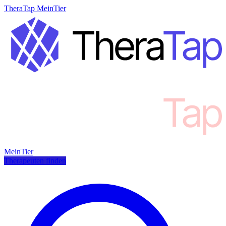
TheraTap MeinTier
MeinTier
Therapeuten finden