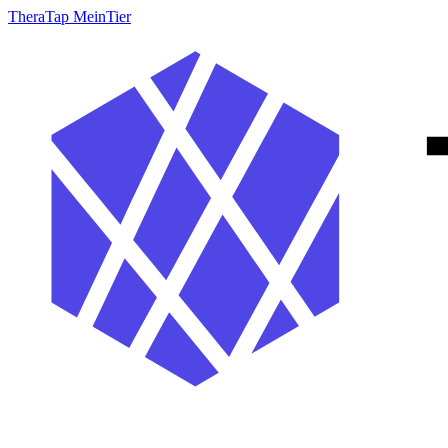
TheraTap MeinTier