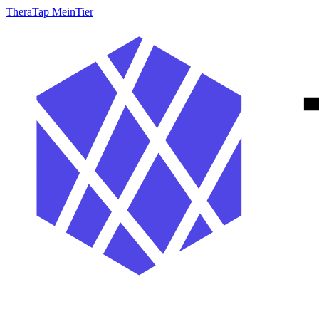
TheraTap MeinTier