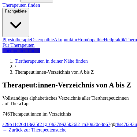
Therapeuten finden
Fachgebiete
Physiotherapie
Osteopathie
Akupunktur
Homöopathie
Heilpraktik
Therm
Für Therapeuten
Therapeuten finden
Tiertherapeuten in deiner Nähe finden
/
Therapeut:innen-Verzeichnis von A bis Z
Therapeut:innen-Verzeichnis von A bis Z
Vollständiges alphabetisches Verzeichnis aller Tiertherapeut:innen
auf TheraTap.
746Therapeut:innen im Verzeichnis
a
29
b
11
c
26
d
18
e
25
f
21
g
10
h
37
i
9
j
25
k
26
l
21
m
30
n
20
o
3
p
67
q
0
r
8
s
47
t
293
u
← Zurück zur Therapeutensuche