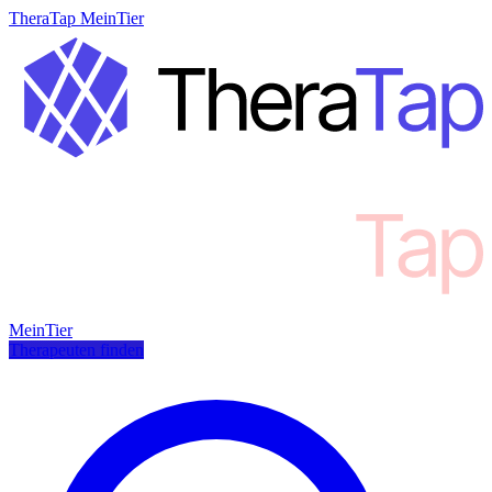
TheraTap MeinTier
MeinTier
Therapeuten finden