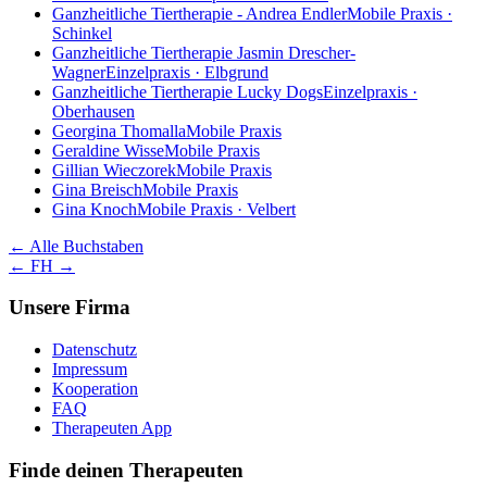
Ganzheitliche Tiertherapie - Andrea Endler
Mobile Praxis ·
Schinkel
Ganzheitliche Tiertherapie Jasmin Drescher-
Wagner
Einzelpraxis · Elbgrund
Ganzheitliche Tiertherapie Lucky Dogs
Einzelpraxis ·
Oberhausen
Georgina Thomalla
Mobile Praxis
Geraldine Wisse
Mobile Praxis
Gillian Wieczorek
Mobile Praxis
Gina Breisch
Mobile Praxis
Gina Knoch
Mobile Praxis · Velbert
← Alle Buchstaben
← F
H →
Unsere Firma
Datenschutz
Impressum
Kooperation
FAQ
Therapeuten App
Finde deinen Therapeuten