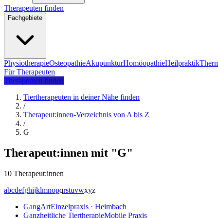
Therapeuten finden
Fachgebiete
Physiotherapie
Osteopathie
Akupunktur
Homöopathie
Heilpraktik
Therm
Für Therapeuten
Therapeuten finden
Tiertherapeuten in deiner Nähe finden
/
Therapeut:innen-Verzeichnis von A bis Z
/
G
Therapeut:innen mit "G"
10 Therapeut:innen
a
b
c
d
e
f
g
h
i
j
k
l
m
n
o
p
q
r
s
t
u
v
w
x
y
z
GangArt
Einzelpraxis · Heimbach
Ganzheitliche Tiertherapie
Mobile Praxis