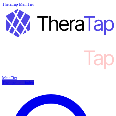
TheraTap MeinTier
MeinTier
Therapeuten finden