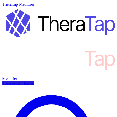
TheraTap MeinTier
MeinTier
Therapeuten finden