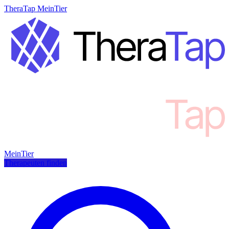
TheraTap MeinTier
MeinTier
Therapeuten finden