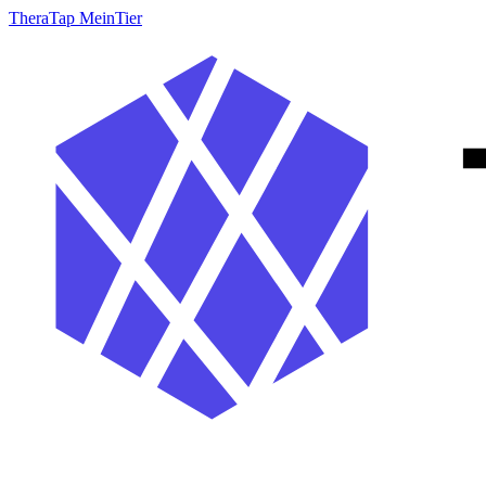
TheraTap MeinTier