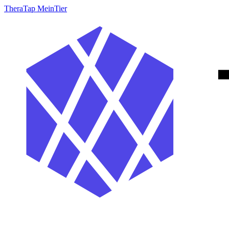
TheraTap MeinTier