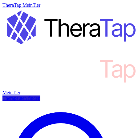
TheraTap MeinTier
MeinTier
Therapeuten finden