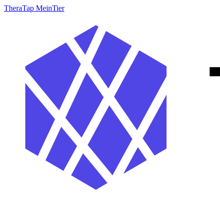
TheraTap MeinTier