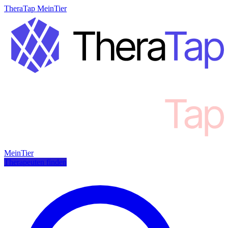
TheraTap MeinTier
MeinTier
Therapeuten finden