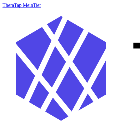
TheraTap MeinTier