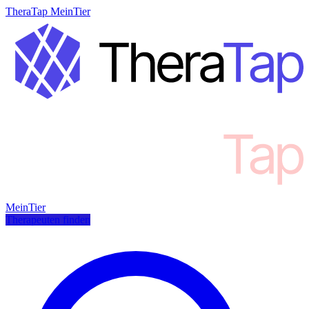
TheraTap MeinTier
MeinTier
Therapeuten finden