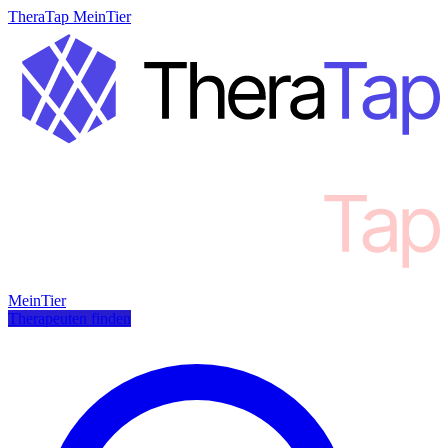
TheraTap MeinTier
MeinTier
Therapeuten finden