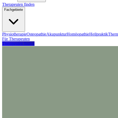
Therapeuten finden
Fachgebiete
Physiotherapie
Osteopathie
Akupunktur
Homöopathie
Heilpraktik
Therm
Für Therapeuten
Therapeuten finden