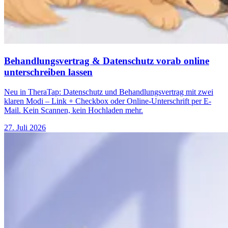
Behandlungsvertrag & Datenschutz vorab online
unterschreiben lassen
Neu in TheraTap: Datenschutz und Behandlungsvertrag mit zwei
klaren Modi – Link + Checkbox oder Online-Unterschrift per E-
Mail. Kein Scannen, kein Hochladen mehr.
27. Juli 2026