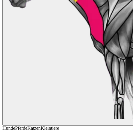
Hunde
Pferde
Katzen
Kleintiere