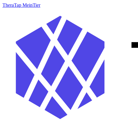
TheraTap MeinTier