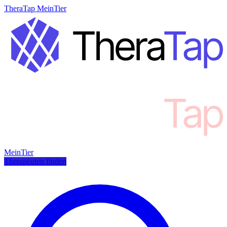
TheraTap MeinTier
MeinTier
Therapeuten finden