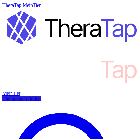
TheraTap MeinTier
MeinTier
Therapeuten finden