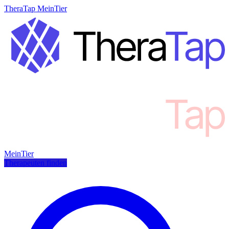
TheraTap MeinTier
MeinTier
Therapeuten finden