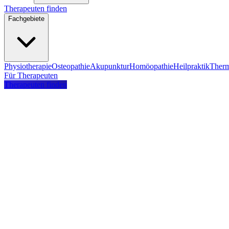
Therapeuten finden
Fachgebiete
Physiotherapie
Osteopathie
Akupunktur
Homöopathie
Heilpraktik
Therm
Für Therapeuten
Therapeuten finden