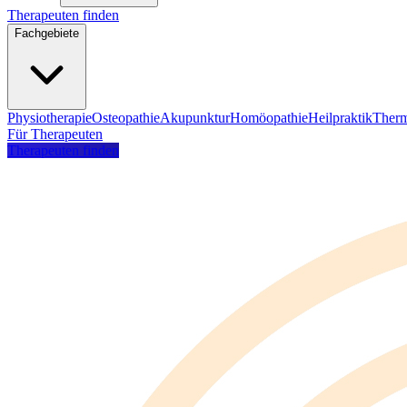
Therapeuten finden
Fachgebiete
Physiotherapie
Osteopathie
Akupunktur
Homöopathie
Heilpraktik
Therm
Für Therapeuten
Therapeuten finden