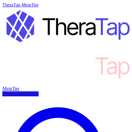
TheraTap MeinTier
MeinTier
Therapeuten finden