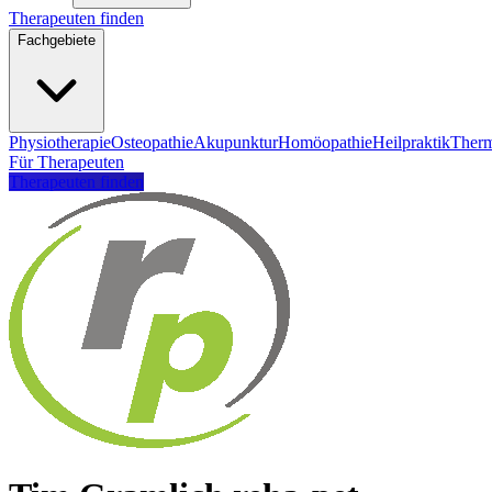
Therapeuten finden
Fachgebiete
Physiotherapie
Osteopathie
Akupunktur
Homöopathie
Heilpraktik
Therm
Für Therapeuten
Therapeuten finden