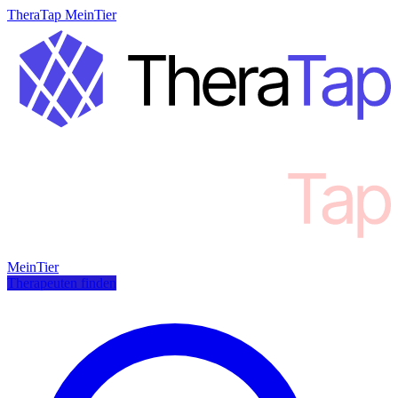
TheraTap MeinTier
MeinTier
Therapeuten finden