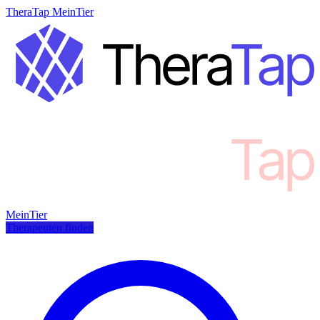
TheraTap MeinTier
MeinTier
Therapeuten finden