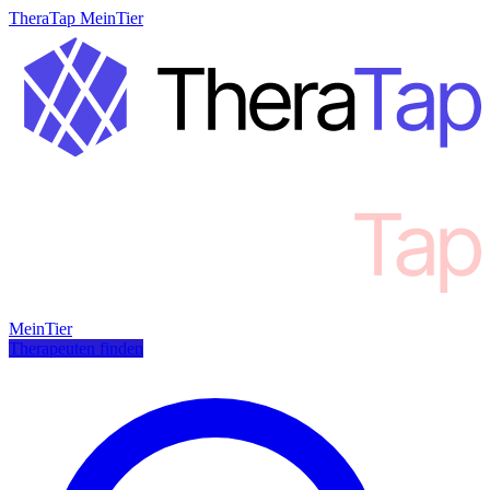
TheraTap MeinTier
MeinTier
Therapeuten finden