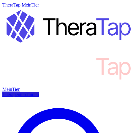
TheraTap MeinTier
MeinTier
Therapeuten finden