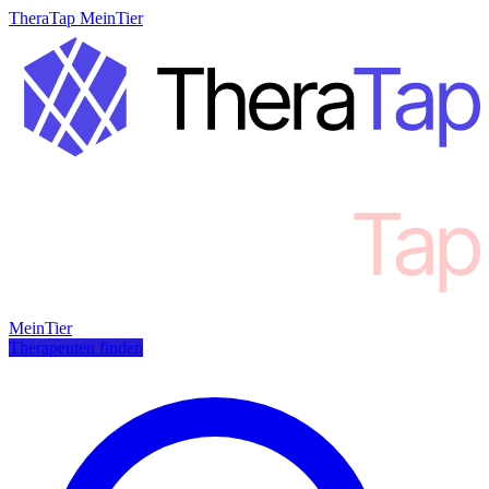
TheraTap MeinTier
MeinTier
Therapeuten finden