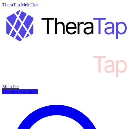
TheraTap MeinTier
MeinTier
Therapeuten finden