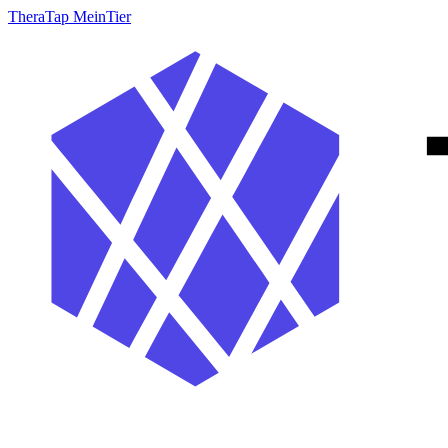
TheraTap MeinTier