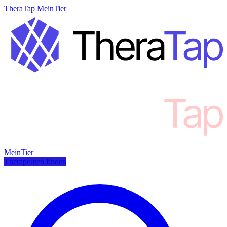
TheraTap MeinTier
MeinTier
Therapeuten finden