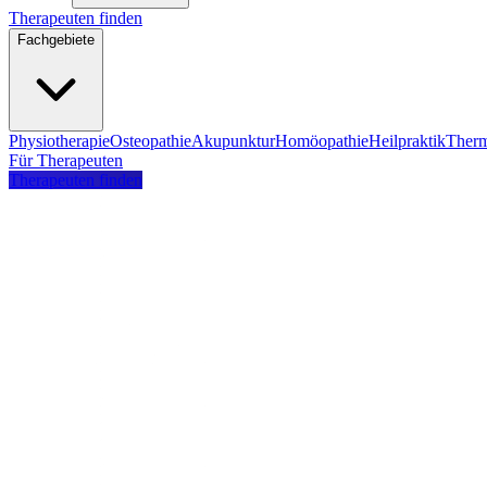
Therapeuten finden
Fachgebiete
Physiotherapie
Osteopathie
Akupunktur
Homöopathie
Heilpraktik
Therm
Für Therapeuten
Therapeuten finden