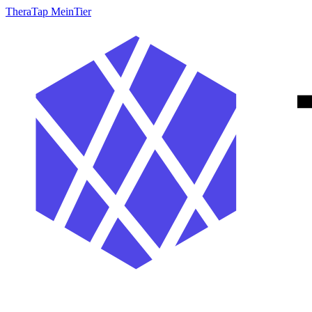
TheraTap MeinTier