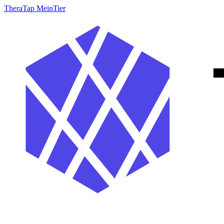
TheraTap MeinTier