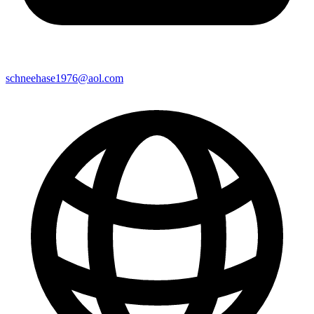
schneehase1976@aol.com