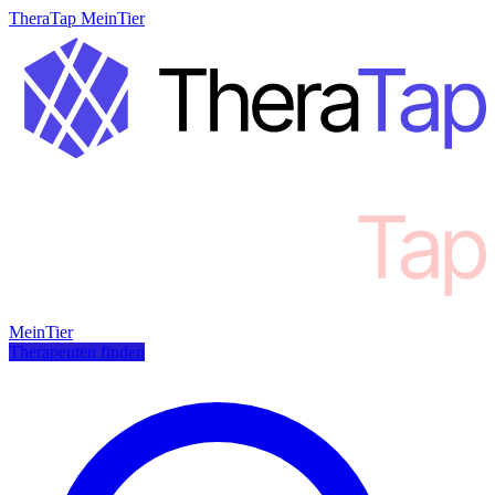
TheraTap MeinTier
MeinTier
Therapeuten finden