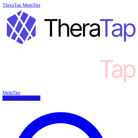
TheraTap MeinTier
MeinTier
Therapeuten finden