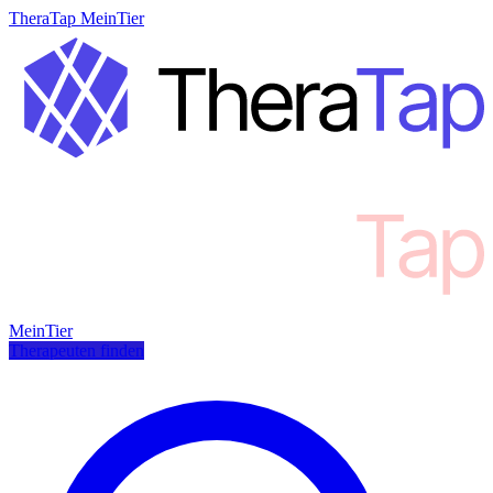
TheraTap MeinTier
MeinTier
Therapeuten finden