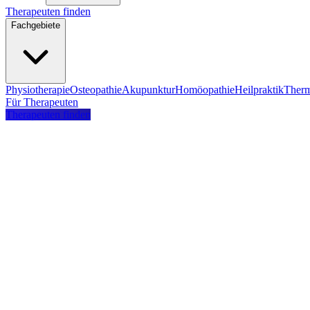
Therapeuten finden
Fachgebiete
Physiotherapie
Osteopathie
Akupunktur
Homöopathie
Heilpraktik
Therm
Für Therapeuten
Therapeuten finden