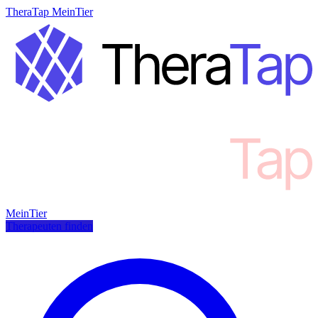
TheraTap MeinTier
MeinTier
Therapeuten finden