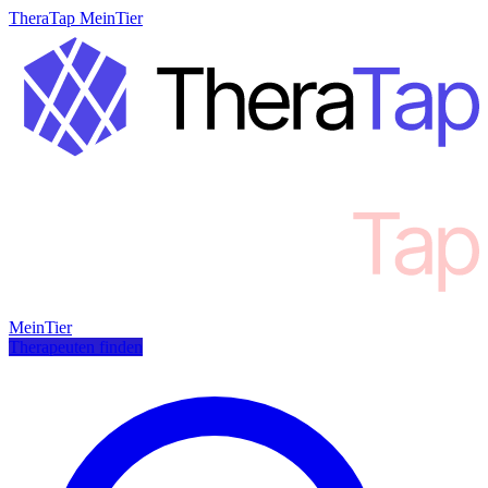
TheraTap MeinTier
MeinTier
Therapeuten finden