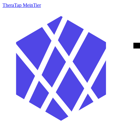
TheraTap MeinTier