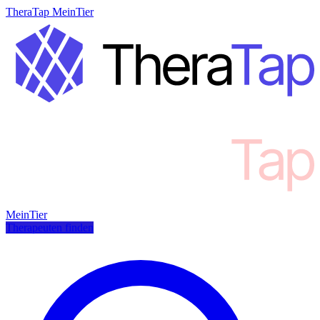
TheraTap MeinTier
MeinTier
Therapeuten finden