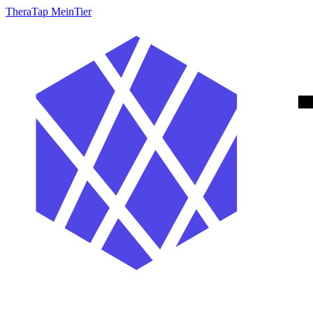
TheraTap MeinTier