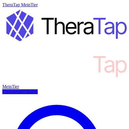
TheraTap MeinTier
MeinTier
Therapeuten finden