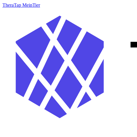
TheraTap MeinTier