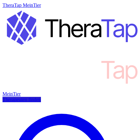
TheraTap MeinTier
MeinTier
Therapeuten finden