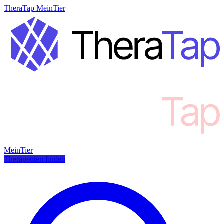
TheraTap MeinTier
MeinTier
Therapeuten finden